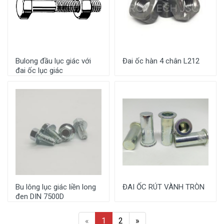
Bulong đầu lục giác với
Đai ốc hàn 4 chân L212
đai ốc lục giác
Bu lông lục giác liền long
ĐAI ỐC RÚT VÀNH TRÒN
đen DIN 7500D
«
1
2
»