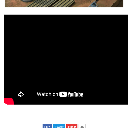
Like
Tweet
Pin It
4K